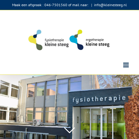
Ga
Maak een afspraak : 046-7501560 of mail naar:
|
info@kleinesteeg.nl
naar
inhoud