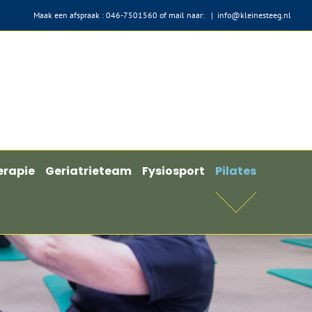
Maak een afspraak : 046-7501560 of mail naar:
|
info@kleinesteeg.nl
erapie
Geriatrieteam
Fysiosport
Pilates