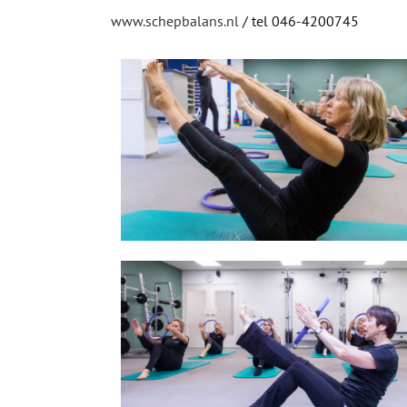
www.schepbalans.nl
/ tel 046-4200745