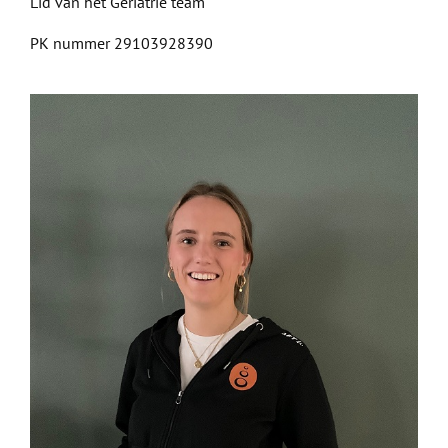
Lid van het Geriatrie team
PK nummer 29103928390